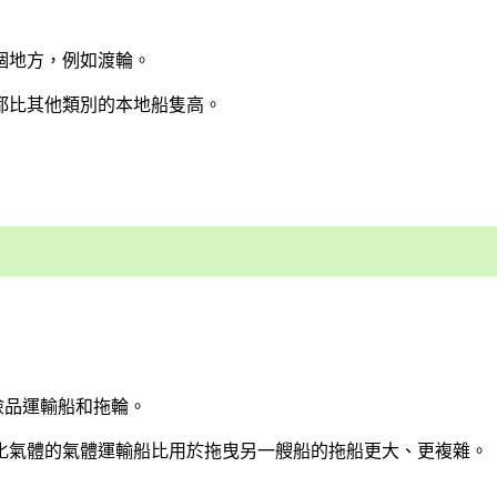
個地方，例如渡輪。
都比其他類別的本地船隻高。
險品運輸船和拖輪。
化氣體的氣體運輸船比用於拖曳另一艘船的拖船更大、更複雜。